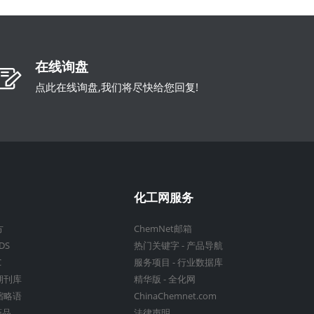
在线询盘
点此在线询盘,我们将尽快给您回复!
化工网服务
方
ChemNet邮箱
DS
热门关键字
-
产品导航
C
服务项目
-
行业数据库
期刊库
精华版
-
全化网
缩略语
ChinaChemnet.com
药品
法律声明