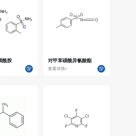
磺酰胺
对甲苯磺酰异氰酸酯
查看详情>