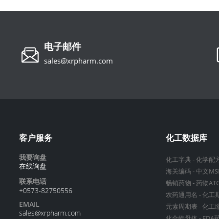
电子邮件
sales@xrpharm.com
客户服务
化工数据库
我要询盘
化工字典
-
化学配
在线询盘
海关编码
-
中文MS
联系电话
畅销药物
-
药物AT
+0573-82750556
农药通用名
-
化工
EMAIL
元素周期表
-
化工
sales@xrpharm.com
化合物母体
-
FDA